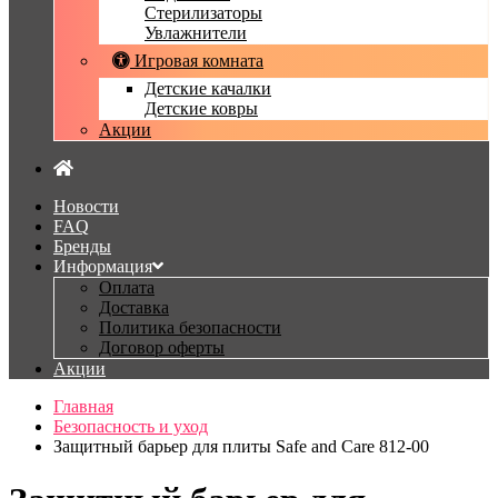
Стерилизаторы
Увлажнители
Игровая комната
Детские качалки
Детские ковры
Акции
Новости
FAQ
Бренды
Информация
Оплата
Доставка
Политика безопасности
Договор оферты
Акции
Главная
Безопасность и уход
Защитный барьер для плиты Safe and Care 812-00