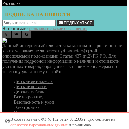
Рассылка
ПОДПИСКА НА НОВОСТИ
ПОДПИСАТЬСЯ
Я принимаю
пользовательское соглашения
odnoklassniki
vk
skype
Данный интернет-сайт является каталогом товаров и ни при
каких условиях не является публичной офертой,
определяемой положениями Статьи 437 (п.2) ГК РФ. Для
получения подробной информации о наличии и стоимости
указанных товаров, обращайтесь к нашим менеджерам по
телефону указанному на сайте.
Детские автокресла
Детские коляски
Детская мебель
Все в кроватку
Безопасность и уход
Электроника
Игровая комната
В соответствии с ФЗ № 152 от 27.07.2006 г. даю согласие на
🍪
обработку персональных данных
и принимаю