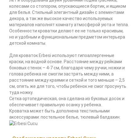
лет и оборудована двумя уровнями подматрасника,
колесами со стопором, опускающиеся бортик, и ящиком
для белья. Стильный элегантный дизайн с элементами
декора, а так же высокое качество используемых
материалов наполнят комнату атмосферой уюта и тепла.
Особенности кроватки делают ее не только красивым,
но и удобным и функциональным предметом интерьера
детской комнаты.
Для кроваток Erbesi используют гипоаллергенные
краски, на водной основе. Расстояние между рейками
боковых стенок – 4-7 см, благодаря чему ручки, ножки и
голова ребенка не смогли застрять между ними, а
расстояние между краями и сеткой и того меньше – 2,5
см, опять же для того, чтобы ребенок не смог просунуть
туда ножку.
Сетка ортопедическая, она сделана из буковых досок и
обеспечивает правильную осанку у ребенка.
Кроватка может быть дополнена текстильными
аксессуарами: постельное белье, тюлевый балдахин.