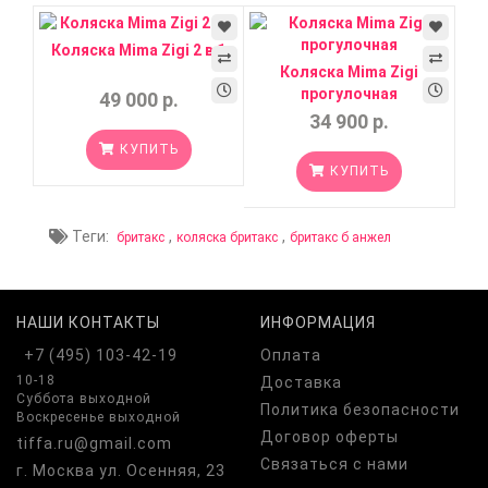
Коляска Mima Zigi 2 в 1
Коляска Mima Zigi
прогулочная
49 000 р.
34 900 р.
КУПИТЬ
КУПИТЬ
Теги:
,
,
бритакс
коляска бритакс
бритакс б анжел
НАШИ КОНТАКТЫ
ИНФОРМАЦИЯ
+7 (495) 103-42-19
Оплата
10-18
Доставка
Суббота выходной
Политика безопасности
Воскресенье выходной
Договор оферты
tiffa.ru@gmail.com
Связаться с нами
г. Москва ул. Осенняя, 23