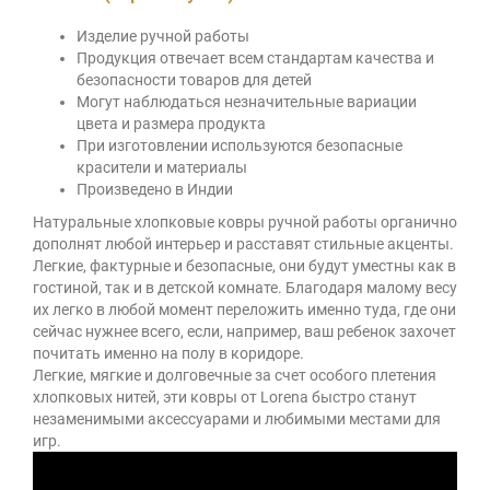
Изделие ручной работы
Продукция отвечает всем стандартам качества и
безопасности товаров для детей
Могут наблюдаться незначительные вариации
цвета и размера продукта
При изготовлении используются безопасные
красители и материалы
Произведено в Индии
Натуральные хлопковые ковры ручной работы органично
дополнят любой интерьер и расставят стильные акценты.
Легкие, фактурные и безопасные, они будут уместны как в
гостиной, так и в детской комнате. Благодаря малому весу
их легко в любой момент переложить именно туда, где они
сейчас нужнее всего, если, например, ваш ребенок захочет
почитать именно на полу в коридоре.
Легкие, мягкие и долговечные за счет особого плетения
хлопковых нитей, эти ковры от Lorena быстро станут
незаменимыми аксессуарами и любимыми местами для
игр.