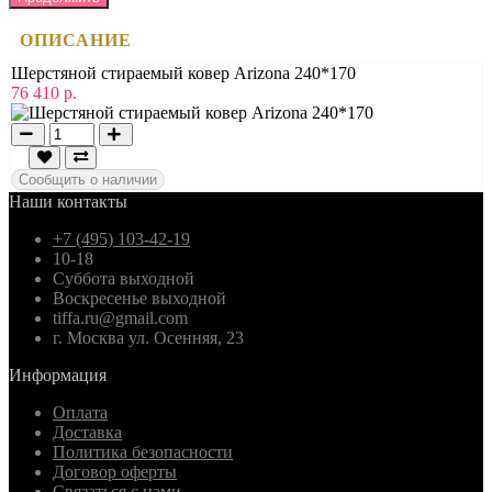
ОПИСАНИЕ
Шерстяной стираемый ковер Arizona 240*170
76 410 р.
Сообщить о наличии
Наши контакты
+7 (495) 103-42-19
10-18
Суббота выходной
Воскресенье выходной
tiffa.ru@gmail.com
г. Москва ул. Осенняя, 23
Информация
Оплата
Доставка
Политика безопасности
Договор оферты
Связаться с нами