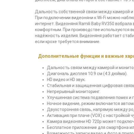
Дальность собственной связи между камерой и м
При подключении видеоняни к Wi-Fi можно наблю
интернет. Видеоняня Ramili Baby RV350 вобрал
комфортным. При производстве используются в
надёжность изделия. Видеоняня работает стаби
если крохе требуется внимание.
Дополнительные функции и важные харак
Дальность связи между камерой и монитор
Диагональ дисплея 10.9 см (4.3 дюйма).
HD видео и HD звук.
Стабильная и защищенная цифровая связь
Непрерывный мониторинг.
Улучшенная система подавления помех и 
Ночное видение, режим включается автом
Двухсторонняя связь, напрямую между род
Активация при плаче (VOX) с настройкой 
Камера видеоняни HD 720р может подключа
Бесплатное приложение для смартфона или 
Возможность записи видео и фото в прил