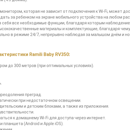
онитором, которая не зависит от подключения к Wi-Fi, может до
дать за ребенком на экране мобильного устройства на любом расс
а в себя все необходимые функции, благодаря которым наблюдени
ысококачественные материалы и комплектующие, благодаря чему
льно в режиме 24/7, непрерывно наблюдая за малышом днём и но
теристики Ramili Baby RV350:
ом до 300 метров (при оптимальных условиях).
.
преодоления преград.
атически при недостаточном освещении.
ительским и детским блоками, а также из приложения.
чувствительности.
ться к домашнему Wi-Fi для доступа через интернет.
планшета (Android и Apple iOS).
ожении.