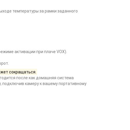
выходе температуры за рамки заданного
режиме активации при плаче VOX).
орот.
может сокращаться.
годится после как домашняя система
у, подключив камеру к вашему портативному