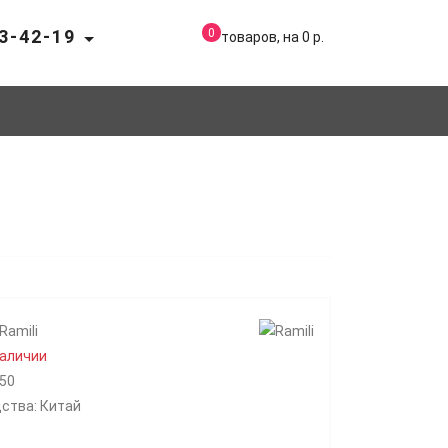
03-42-19
0
товаров, на 0 р.
Ramili
наличии
50
ства: Китай