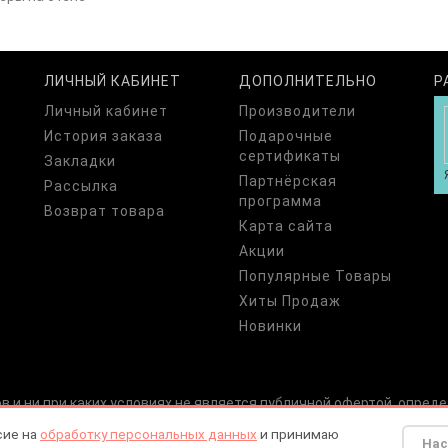
ЛИЧНЫЙ КАБИНЕТ
ДОПОЛНИТЕЛЬНО
Р
Личный кабинет
Производители
История заказа
Подарочные
сертификаты
Закладки
Партнёрская
Рассылка
программа
Возврат товара
Карта сайта
Акции
Популярные Товары
Хиты Продаж
Новинки
 и ни при каких условиях не является публичной офертой, опреде
имости указанных товаров, обращайтесь к нашим менеджерам по 
сие на
обработку персональных данных
и принимаю
Нас