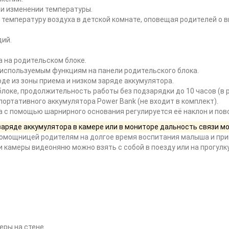
 и изменении температуры.
температуру воздуха в детской комнате, оповещая родителей о 
дий.
 на родительском блоке.
 используемым функциям на панели родительского блока.
де из зоны приема и низком заряде аккумулятора.
локе, продолжительность работы без подзарядки до 10 часов (в 
портативного аккумулятора Power Bank (не входит в комплект).
а с помощью шарнирного основания регулируется её наклон и пов
 заряде аккумулятора в камере или в мониторе дальность связи 
помощницей родителям на долгое время воспитания малыша и при
 камеры видеоняню можно взять с собой в поезду или на прогулк
еры на стене