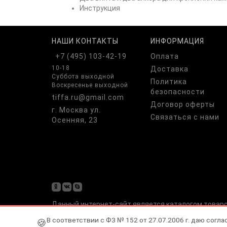
Инструкция
НАШИ КОНТАКТЫ
ИНФОРМАЦИЯ
+7 (495) 103-42-19
Оплата
10-18
Доставка
Суббота выходной
Политика
Воскресенье выходной
безопасности
tiffa.ru@gmail.com
Договор оферты
г. Москва ул.
Связаться с нами
Осенняя, 23
odnoklassniki
vk
skype
Данный интернет-сайт является каталогом товаров
получения подробной информации о наличии и сто
В соответствии с ФЗ № 152 от 27.07.2006 г. даю согла
🍪