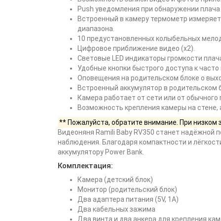
Push уведомления при обнаружении плача
Встроенный в камеру термометр измеряет 
диапазона.
10 предустановленных колыбельных мело
Цифровое приближение видео (x2).
Световые LED индикаторы громкости плача
Удобные кнопки быстрого доступа к часто
Оповещения на родительском блоке о выхо
Встроенный аккумулятор в родительском б
Камера работает от сети или от обычного 
Возможность крепления камеры на стене, 
** Пожалуйста, обратите внимание. При низком
Видеоняня Ramili Baby RV350 станет надёжной 
наблюдения. Благодаря компактности и лёгкости
аккумулятору Power Bank.
Комплектация:
Камера (детский блок)
Монитор (родительский блок)
Два адаптера питания (5V, 1A)
Два кабельных зажима
Два винта и два анкера для крепления кам