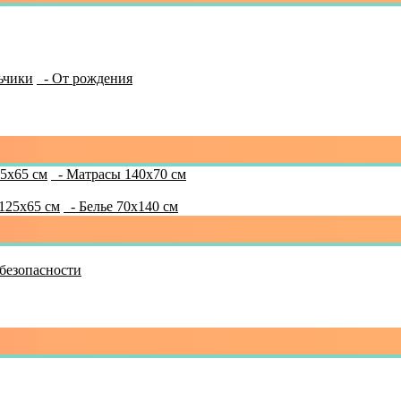
ьчики
- От рождения
5x65 см
- Матрасы 140x70 см
125x65 см
- Белье 70х140 см
 безопасности