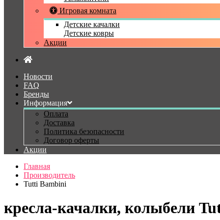
Игровая комната
Детские качалки
Детские ковры
Акции
Новости
FAQ
Бренды
Информация
Оплата
Доставка
Политика безопасности
Договор оферты
Акции
Главная
Производитель
Tutti Bambini
кресла-качалки, колыбели Tut