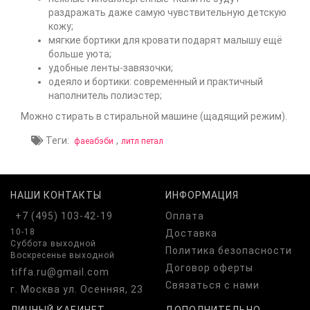
раздражать даже самую чувствительную детскую
кожу;
мягкие бортики для кровати подарят малышу ещё
больше уюта;
удобные ленты-завязочки;
одеяло и бортики: современный и практичный
наполнитель полиэстер;
Можно стирать в стиральной машине (щадящий режим).
Теги:
,
фаеабэби
литл петал
НАШИ КОНТАКТЫ
ИНФОРМАЦИЯ
+7 (495) 103-42-19
Оплата
10-18
Доставка
Суббота выходной
Политика безопасности
Воскресенье выходной
Договор оферты
tiffa.ru@gmail.com
Связаться с нами
г. Москва ул. Осенняя, 23