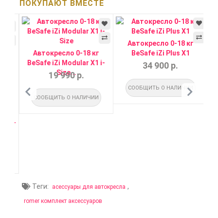
ПОКУПАЮТ ВМЕСТЕ
Автокресло 0-18 кг
Автокресло 0-18 кг
BeSafe iZi Plus X1
Be
BeSafe iZi Modular X1 i-
34 900 р.
Size...
19 990 р.
СООБЩИТЬ О НАЛИЧИИ
СООБЩИТЬ О НАЛИЧИИ
г
1 i-
И
Теги:
,
асессуары для автокресла
romer комплект аксессуаров