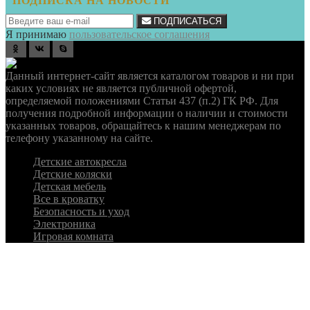
ПОДПИСКА НА НОВОСТИ
ПОДПИСАТЬСЯ
Я принимаю
пользовательское соглашения
odnoklassniki
vk
skype
Данный интернет-сайт является каталогом товаров и ни при
каких условиях не является публичной офертой,
определяемой положениями Статьи 437 (п.2) ГК РФ. Для
получения подробной информации о наличии и стоимости
указанных товаров, обращайтесь к нашим менеджерам по
телефону указанному на сайте.
Детские автокресла
Детские коляски
Детская мебель
Все в кроватку
Безопасность и уход
Электроника
Игровая комната